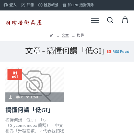
登入
註冊
匯款帳號
加LINE送折價券
文章
搜尋
文章 - 搞懂何謂「低GI」
RSS Feed
01
10月
0
12611
搞懂何謂「低GI」
搞懂何謂「低GI」「GI」
（Glycemic index 簡稱），中文
稱為「升糖指數」，代表我們吃