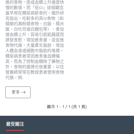
進的食物，造成血糖上升速度快
慢的數值。而「低GI」這個觀念
最早用在糖尿病飲食的。國外研
究指出，吃較多的高GI食物（如
精緻的澱粉類食物，白飯、糯米
飯、白吐司或白麵包等），會加
速血糖上升，容易引起飢餓感而
誘發食慾，增加進食量，並促進
食物代謝，大量產生脂肪，增加
人體血液或細胞中脂肪的堆積。
糖尿病患者常因進食後血糖偏
高，而為了控制血糖除了藥物之
外，食物的選擇也很重要，以往
營養師常常在教授患者使用食物
代換，例..
更多
顯示 1 - 1 / 1 (共 1 頁)
最受關注