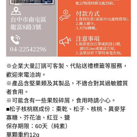
※企業大量訂購可客製
、代貼送禮標籤等服務，
歡迎來電洽詢
。
※產品含堅果類及其製品，不適合對其過敏體質
者食用。
※可能含有一些果殼碎屑，食用時請小心。
■松子核桃糕成份：棗乾、松子、核桃、異麥芽
寡糖、
芥花油
、紅豆、鹽
保存期限：
60
天（純素）
單顆重約
12g