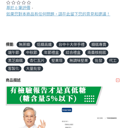
基於 0 筆評價
-
如果您對本商品有任何問題，請在此留下您的意見和建議！
標籤:
無蔗糖
低糖高纖
台中十大伴手禮
糖糕專賣
端午節
中秋節
年節禮盒
綜合禮盒
南棗核桃糕
黑芝麻糕
杏仁瓦片
堅果塔
無調味堅果
批發
代工
客製化
大量批發
商品描述