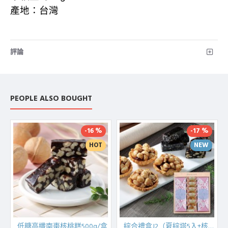
產地：台灣
評論
PEOPLE ALSO BOUGHT
-16 %
-17 %
HOT
NEW
低糖高纖南棗核桃糕500g/盒
綜合禮盒J2（夏綜塔5入+核桃糕200g+芝麻糕240g）