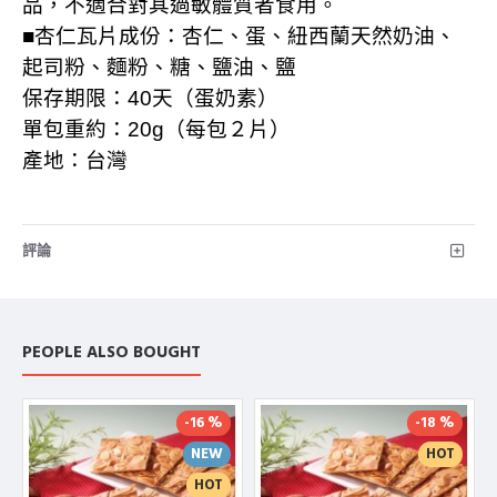
品，不適合對其過敏體質者食用。
■杏仁瓦片成份：杏仁、蛋、紐西蘭天然奶油、
起司粉
、
麵粉、糖、鹽油、鹽
保存期限：
40
天（蛋奶素）
單包重約：
20g
（每包２片）
產地：台灣
評論
PEOPLE ALSO BOUGHT
-16 %
-18 %
NEW
HOT
HOT