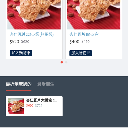
杏仁瓦片22包/袋(無提袋)
杏仁瓦片16包/盒
$520
$400
$620
$490
加入購物車
加入購物車
最近瀏覽過的
最受關注
杏仁瓦片大禮盒 24包/盒
$725
$620