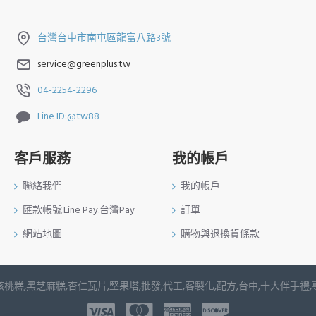
台灣台中市南屯區龍富八路3號
service@greenplus.tw
04-2254-2296
Line ID:@tw88
客戶服務
我的帳戶
聯絡我們
我的帳戶
匯款帳號.Line Pay.台灣Pay
訂單
網站地圖
購物與退換貨條款
桃糕,黑芝麻糕,杏仁瓦片,堅果塔,批發,代工,客製化,配方,台中,十大伴手禮