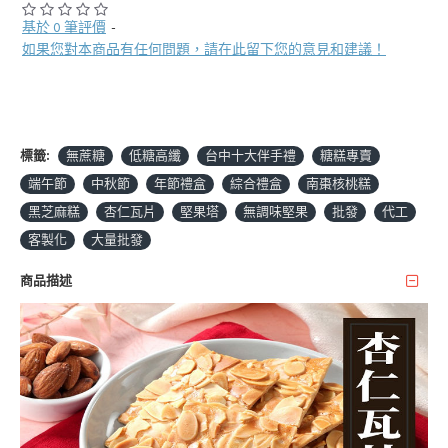
基於 0 筆評價
-
如果您對本商品有任何問題，請在此留下您的意見和建議！
標籤:
無蔗糖
低糖高纖
台中十大伴手禮
糖糕專賣
端午節
中秋節
年節禮盒
綜合禮盒
南棗核桃糕
黑芝麻糕
杏仁瓦片
堅果塔
無調味堅果
批發
代工
客製化
大量批發
商品描述