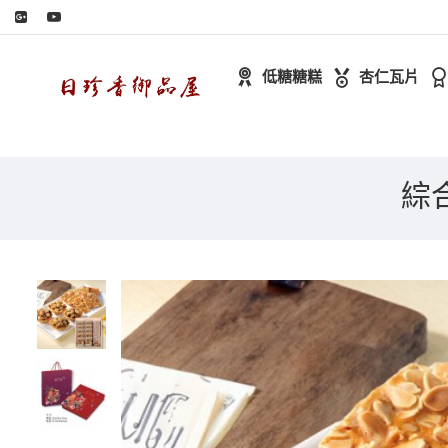
低糖糖糕
杏仁瓦片
綜