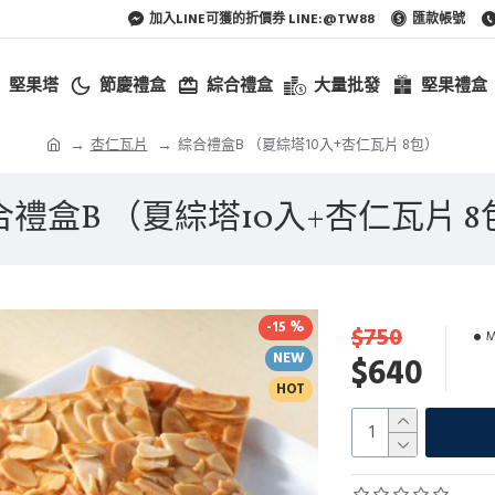
加入LINE可獲的折價券 LINE:@TW88
匯款帳號
堅果塔
節慶禮盒
綜合禮盒
大量批發
堅果禮盒
杏仁瓦片
綜合禮盒B （夏綜塔10入+杏仁瓦片 8包）
合禮盒B （夏綜塔10入+杏仁瓦片 8
-15 %
$750
M
NEW
$640
HOT