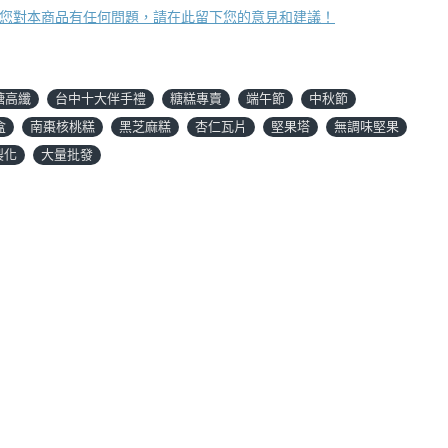
您對本商品有任何問題，請在此留下您的意見和建議！
糖高纖
台中十大伴手禮
糖糕專賣
端午節
中秋節
盒
南棗核桃糕
黑芝麻糕
杏仁瓦片
堅果塔
無調味堅果
製化
大量批發