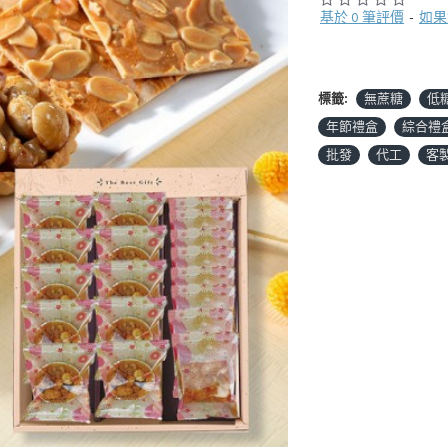
基於 0 筆評價
-
如果
標籤:
無蔗糖
低
年節禮盒
綜合禮
批發
代工
客