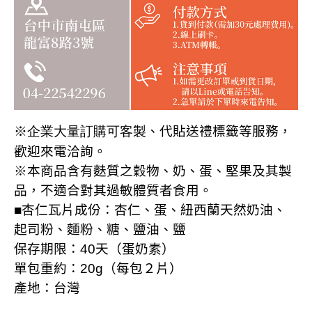
※企業大量訂購可客製
、代貼送禮標籤等服務，
歡迎來電洽詢
。
※本商品含有麩質之穀物、奶、蛋、堅果及其製
品，不適合對其過敏體質者食用。
■杏仁瓦片成份：杏仁、蛋、紐西蘭天然奶油、
起司粉
、
麵粉、糖、鹽油、鹽
保存期限：
40
天（蛋奶素）
單包重約：
20g
（每包２片）
產地：台灣