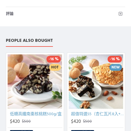
評論
PEOPLE ALSO BOUGHT
-16 %
-16 %
HOT
NEW
低糖高纖南棗核桃糕500g/盒
超值特選S5（杏仁瓦片8入+南棗核桃糕200g）
$420
$420
$500
$500