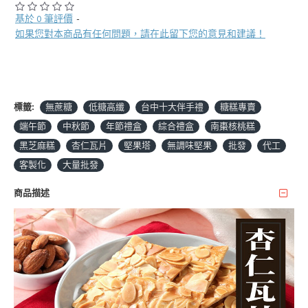
基於 0 筆評價
-
如果您對本商品有任何問題，請在此留下您的意見和建議！
標籤:
無蔗糖
低糖高纖
台中十大伴手禮
糖糕專賣
端午節
中秋節
年節禮盒
綜合禮盒
南棗核桃糕
黑芝麻糕
杏仁瓦片
堅果塔
無調味堅果
批發
代工
客製化
大量批發
商品描述