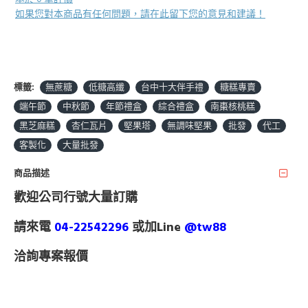
如果您對本商品有任何問題，請在此留下您的意見和建議！
標籤:
無蔗糖
低糖高纖
台中十大伴手禮
糖糕專賣
端午節
中秋節
年節禮盒
綜合禮盒
南棗核桃糕
黑芝麻糕
杏仁瓦片
堅果塔
無調味堅果
批發
代工
客製化
大量批發
商品描述
歡迎公司行號大量訂購
請來電
04-22542296
或加Line
@tw88
洽詢專案報價