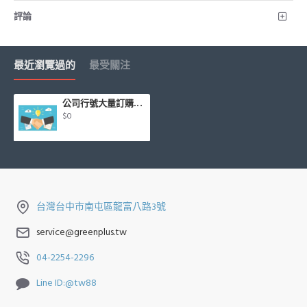
評論
最近瀏覽過的
最受關注
公司行號大量訂購_專案報價
$0
台灣台中市南屯區龍富八路3號
service@greenplus.tw
04-2254-2296
Line ID:@tw88