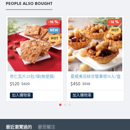
PEOPLE ALSO BOUGHT
-16 %
-16 %
NEW
HOT
HOT
杏仁瓦片22包/袋(無提袋)
夏威夷豆綜合堅果塔10入/盒
$520
$450
$620
$538
加入購物車
加入購物車
最近瀏覽過的
最受關注