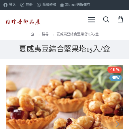
登入
註冊
匯款帳號
加LINE送折價券
搜尋
夏威夷豆綜合堅果塔15入/盒
夏威夷豆綜合堅果塔15入/盒
-18 %
NEW