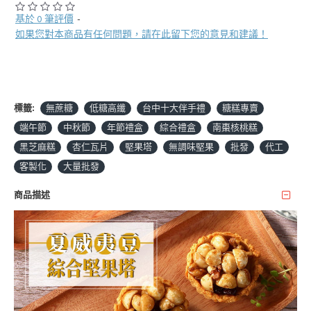
基於 0 筆評價
-
如果您對本商品有任何問題，請在此留下您的意見和建議！
標籤:
無蔗糖
低糖高纖
台中十大伴手禮
糖糕專賣
端午節
中秋節
年節禮盒
綜合禮盒
南棗核桃糕
黑芝麻糕
杏仁瓦片
堅果塔
無調味堅果
批發
代工
客製化
大量批發
商品描述