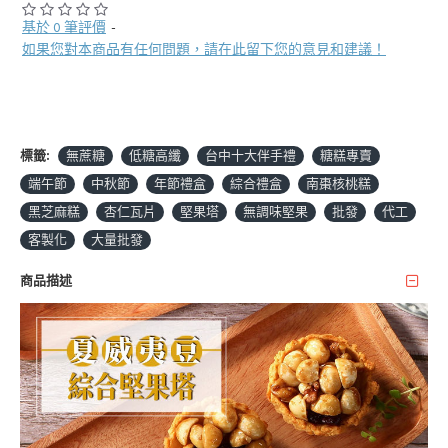
基於 0 筆評價
-
如果您對本商品有任何問題，請在此留下您的意見和建議！
標籤:
無蔗糖
低糖高纖
台中十大伴手禮
糖糕專賣
端午節
中秋節
年節禮盒
綜合禮盒
南棗核桃糕
黑芝麻糕
杏仁瓦片
堅果塔
無調味堅果
批發
代工
客製化
大量批發
商品描述