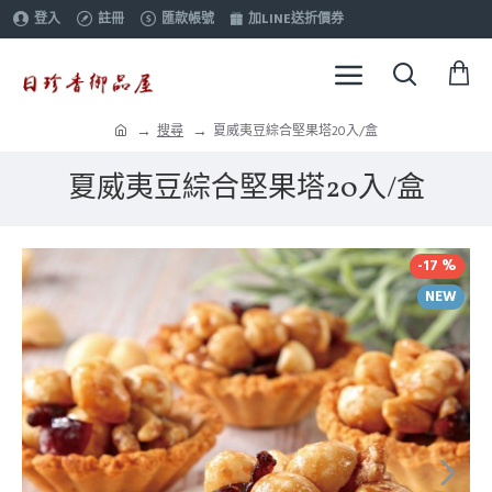
登入
註冊
匯款帳號
加LINE送折價券
搜尋
夏威夷豆綜合堅果塔20入/盒
夏威夷豆綜合堅果塔20入/盒
-17 %
NEW