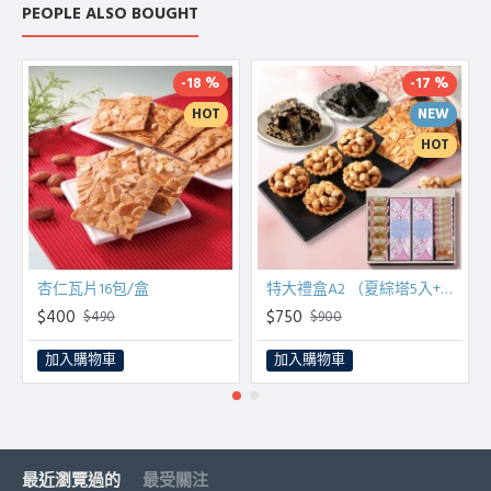
PEOPLE ALSO BOUGHT
-18 %
-17 %
HOT
NEW
HOT
杏仁瓦片16包/盒
特大禮盒A2 （夏綜塔5入+杏仁瓦片8入+核桃糕200g+芝麻糕240g）
$400
$750
$490
$900
加入購物車
加入購物車
最近瀏覽過的
最受關注