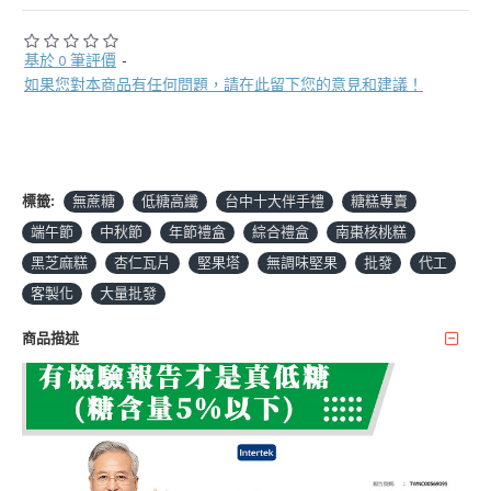
基於 0 筆評價
-
如果您對本商品有任何問題，請在此留下您的意見和建議！
標籤:
無蔗糖
低糖高纖
台中十大伴手禮
糖糕專賣
端午節
中秋節
年節禮盒
綜合禮盒
南棗核桃糕
黑芝麻糕
杏仁瓦片
堅果塔
無調味堅果
批發
代工
客製化
大量批發
商品描述