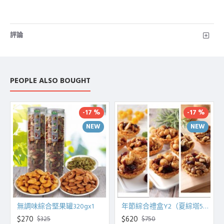
評論
PEOPLE ALSO BOUGHT
-17 %
-17 %
NEW
NEW
無調味綜合堅果罐320gx1
年節綜合禮盒Y2（夏綜塔5入+腰果塔5入+核桃塔5入）
$270
$620
$325
$750