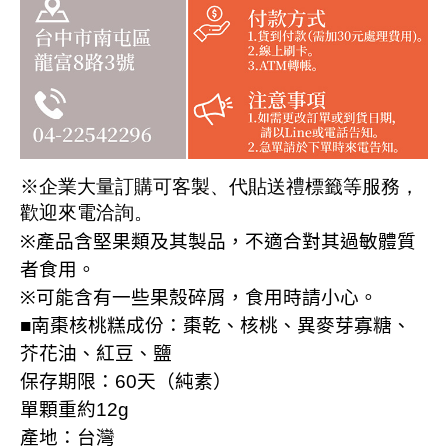
※企業大量訂購可客製
、代貼送禮標籤等服務，
歡迎來電洽詢
。
※
產品含堅果類及其製品，不適合對其過敏體質
者食用。
※
可能含有一些果殼碎屑，食用時請小心。
■
南棗核桃糕成份：棗乾、核桃、異麥芽寡糖、
芥花油
、紅豆、鹽
保存期限：
60
天（純素）
單顆重約
12g
產地：台灣