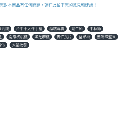
您對本商品有任何問題，請在此留下您的意見和建議！
糖高纖
台中十大伴手禮
糖糕專賣
端午節
中秋節
盒
南棗核桃糕
黑芝麻糕
杏仁瓦片
堅果塔
無調味堅果
製化
大量批發