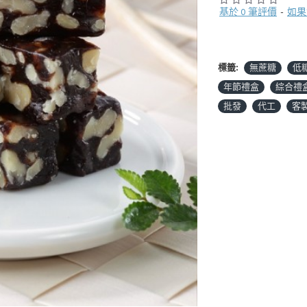
基於 0 筆評價
-
如果
標籤:
無蔗糖
低
年節禮盒
綜合禮
批發
代工
客