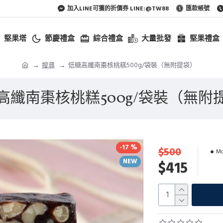
加入LINE可獲的折價券 LINE:@TW88
匯款帳號
堅果塔
節慶禮盒
綜合禮盒
大量批發
堅果禮盒
搜尋
低糖高纖南棗核桃糕500g/袋裝（無附提袋）
高纖南棗核桃糕500g/袋裝（無附
-17 %
$500
Mo
NEW
$415