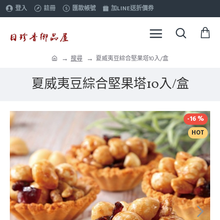
登入
註冊
匯款帳號
加LINE送折價券
搜尋
夏威夷豆綜合堅果塔10入/盒
夏威夷豆綜合堅果塔10入/盒
-16 %
HOT