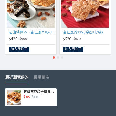
超值特選S5（杏仁瓦片8入+南棗核桃糕200g）
杏仁瓦片22包/袋(無提袋)
$420
$520
$500
$620
加入購物車
加入購物車
最近瀏覽過的
最受關注
夏威夷豆綜合堅果塔10入/盒
$538
$450