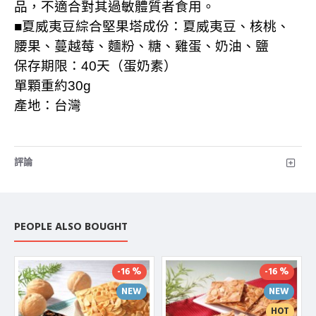
品，不適合對其過敏體質者食用。
■夏威夷豆綜合堅果塔成份：夏威夷豆、核桃、
腰果、蔓越莓、麵粉、糖、雞蛋、奶油、鹽
保存期限：
40
天（蛋奶素）
單顆重約
30g
產地：台灣
評論
PEOPLE ALSO BOUGHT
-16 %
-16 %
NEW
NEW
HOT