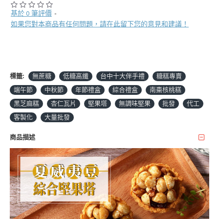
基於 0 筆評價
-
如果您對本商品有任何問題，請在此留下您的意見和建議！
標籤:
無蔗糖
低糖高纖
台中十大伴手禮
糖糕專賣
端午節
中秋節
年節禮盒
綜合禮盒
南棗核桃糕
黑芝麻糕
杏仁瓦片
堅果塔
無調味堅果
批發
代工
客製化
大量批發
商品描述