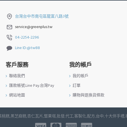
台灣台中市南屯區龍富八路3號
service@greenplus.tw
04-2254-2296
Line ID:@tw88
客戶服務
我的帳戶
聯絡我們
我的帳戶
匯款帳號.Line Pay.台灣Pay
訂單
網站地圖
購物與退換貨條款
桃糕,黑芝麻糕,杏仁瓦片,堅果塔,批發,代工,客製化,配方,台中,十大伴手禮