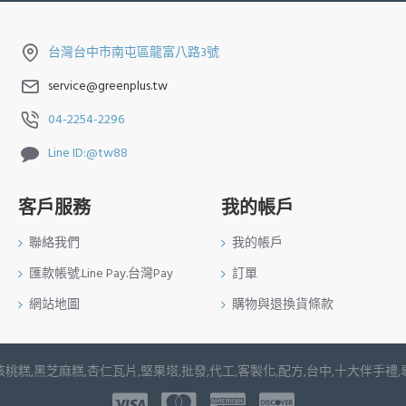
台灣台中市南屯區龍富八路3號
service@greenplus.tw
04-2254-2296
Line ID:@tw88
客戶服務
我的帳戶
聯絡我們
我的帳戶
匯款帳號.Line Pay.台灣Pay
訂單
網站地圖
購物與退換貨條款
桃糕,黑芝麻糕,杏仁瓦片,堅果塔,批發,代工,客製化,配方,台中,十大伴手禮