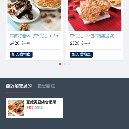
超值特選S5（杏仁瓦片8入+南棗核桃糕200g）
杏仁瓦片22包/袋(無提袋)
$420
$520
$500
$620
加入購物車
加入購物車
最近瀏覽過的
最受關注
夏威夷豆綜合堅果塔10入/盒
$538
$450