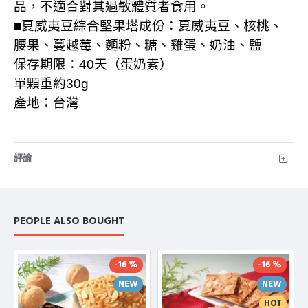
品，不適合對其過敏體質者食用。
■夏威夷豆綜合堅果塔成份：夏威夷豆、核桃、
腰果、蔓越莓、麵粉、糖、雞蛋、奶油、鹽
保存期限：
40
天（蛋奶素）
單顆重約
30g
產地：台灣
評論
PEOPLE ALSO BOUGHT
-16 %
-16 %
NEW
NEW
HOT