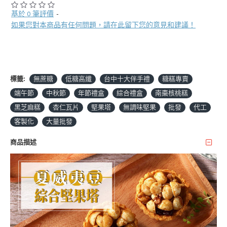
基於 0 筆評價
-
如果您對本商品有任何問題，請在此留下您的意見和建議！
標籤:
無蔗糖
低糖高纖
台中十大伴手禮
糖糕專賣
端午節
中秋節
年節禮盒
綜合禮盒
南棗核桃糕
黑芝麻糕
杏仁瓦片
堅果塔
無調味堅果
批發
代工
客製化
大量批發
商品描述