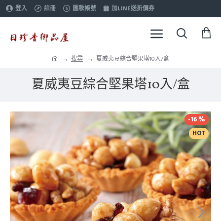
登入
註冊
匯款帳號
加LINE送折價券
搜尋
夏威夷豆綜合堅果塔10入/盒
夏威夷豆綜合堅果塔10入/盒
-16 %
HOT