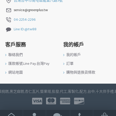
台灣台中市南屯區龍富八路3號
service@greenplus.tw
04-2254-2296
Line ID:@tw88
客戶服務
我的帳戶
聯絡我們
我的帳戶
匯款帳號.Line Pay.台灣Pay
訂單
網站地圖
購物與退換貨條款
桃糕,黑芝麻糕,杏仁瓦片,堅果塔,批發,代工,客製化,配方,台中,十大伴手禮