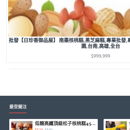
批發【日珍香御品屋】 南棗核桃糕,黑芝麻糕,專業批發,專
園,台南,高雄,全台
$999,999
最受關注
低糖高纖頂級松子核桃糕450g/盒
$590