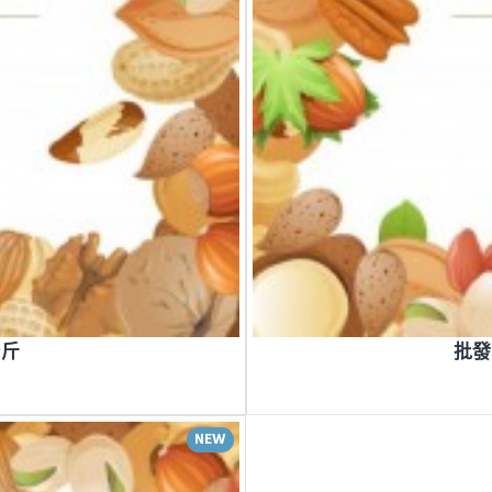
台斤
批發
NEW