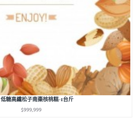
 低糖高纖松子南棗核桃糕-1台斤
$999,999