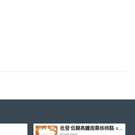
批發 低糖高纖南棗核桃糕-1台斤