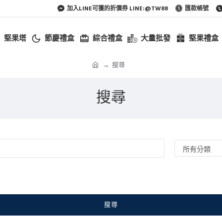
加入LINE可獲的折價券 LINE:@TW88
匯款帳號
堅果塔
節慶禮盒
綜合禮盒
大量批發
堅果禮盒
搜尋
搜尋
搜尋