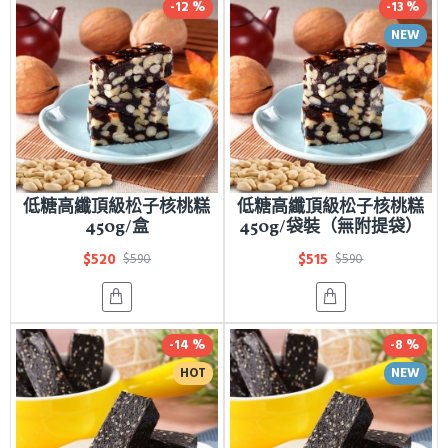
-12 %
-13 %
NEW
低糖高纖頂級松子核桃糕
低糖高纖頂級松子核桃糕
450g/盒
450g/袋裝（無附提袋）
$520
$515
$590
$590
-14 %
-8 %
HOT
NEW