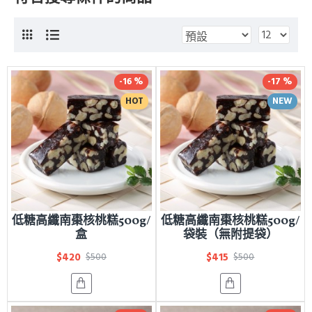
-16 %
-17 %
HOT
NEW
低糖高纖南棗核桃糕500g/
低糖高纖南棗核桃糕500g/
盒
袋裝（無附提袋）
$420
$415
$500
$500