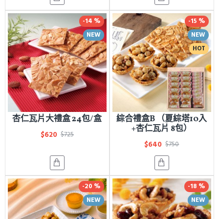
-14 %
-15 %
NEW
NEW
HOT
杏仁瓦片大禮盒 24包/盒
綜合禮盒B （夏綜塔10入
+杏仁瓦片 8包）
$620
$725
$640
$750
-20 %
-18 %
NEW
NEW