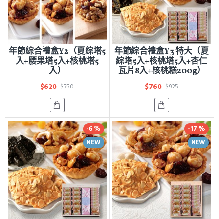
年節綜合禮盒Y2（夏綜塔5
年節綜合禮盒Y3 特大（夏
入+腰果塔5入+核桃塔5
綜塔5入+核桃塔5入+杏仁
入）
瓦片8入+核桃糕200g）
$620
$760
$750
$925
-6 %
-17 %
NEW
NEW