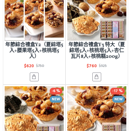
年節綜合禮盒Y2（夏綜塔5
年節綜合禮盒Y3 特大（夏
入+腰果塔5入+核桃塔5
綜塔5入+核桃塔5入+杏仁
入）
瓦片8入+核桃糕200g）
$620
$760
$750
$925
-6 %
-17 %
NEW
NEW