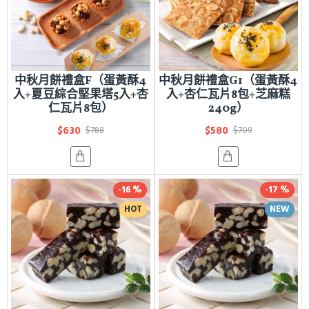
中秋月餅禮盒F（蛋黃酥4
中秋月餅禮盒G1（蛋黃酥4
入+夏豆綜合堅果塔5入+杏
入+杏仁瓦片8包+芝麻糕
仁瓦片8包）
240g）
$630
$580
$788
$709
-16 %
-17 %
HOT
NEW