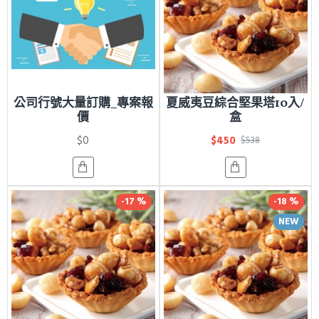
公司行號大量訂購_專案報
夏威夷豆綜合堅果塔10入/
價
盒
$0
$450
$538
-17 %
-18 %
NEW