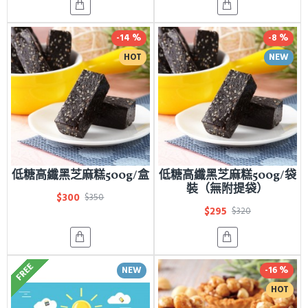
-14 %
-8 %
HOT
NEW
低糖高纖黑芝麻糕500g/盒
低糖高纖黑芝麻糕500g/袋
裝（無附提袋）
$300
$350
$295
$320
FREE
NEW
-16 %
HOT