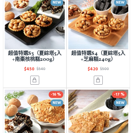
NEW
NEW
超值特選S3（夏綜塔5入
超值特選S4（夏綜塔5入
+南棗核桃糕200g）
+芝麻糕240g）
$450
$420
$540
$500
-16 %
-17 %
NEW
NEW