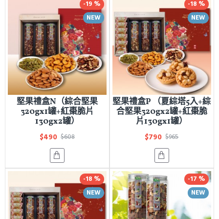
-19 %
-18 %
NEW
NEW
堅果禮盒N（綜合堅果
堅果禮盒P （夏綜塔5入+綜
320gx1罐+紅棗脆片
合堅果320gx2罐+紅棗脆
130gx2罐）
片130gx1罐）
$490
$790
$608
$965
-18 %
-17 %
NEW
NEW