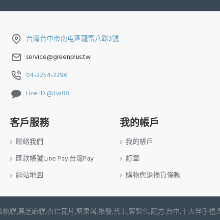
台灣台中市南屯區龍富八路3號
service@greenplus.tw
04-2254-2296
Line ID:@tw88
客戶服務
我的帳戶
聯絡我們
我的帳戶
匯款帳號.Line Pay.台灣Pay
訂單
網站地圖
購物與退換貨條款
桃糕,黑芝麻糕,杏仁瓦片,堅果塔,批發,代工,客製化,配方,台中,十大伴手禮