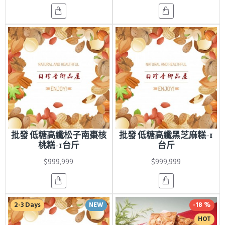
批發 低糖高纖松子南棗核
批發 低糖高纖黑芝麻糕-1
桃糕-1台斤
台斤
$999,999
$999,999
2-3 Days
NEW
-18 %
HOT