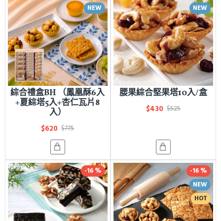
NEW
NEW
綜合禮盒BH （鳳凰酥6入
腰果綜合堅果塔10入/盒
+夏綜塔5入+杏仁瓦片8
$430
$525
入）
$620
$775
-16 %
-16 %
NEW
HOT