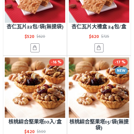
杏仁瓦片22包/袋(無提袋)
杏仁瓦片大禮盒 24包/盒
$520
$620
$620
$725
-16 %
-17 %
NEW
核桃綜合堅果塔10入/盒
核桃綜合堅果塔15/袋(無提
袋)
$420
$500