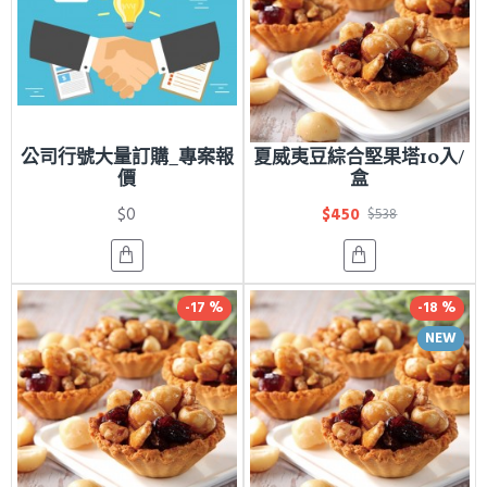
公司行號大量訂購_專案報
夏威夷豆綜合堅果塔10入/
價
盒
$0
$450
$538
-17 %
-18 %
NEW