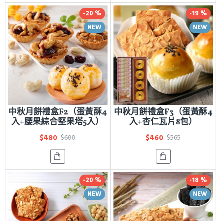
-20 %
-19 %
NEW
NEW
中秋月餅禮盒F2（蛋黃酥4
中秋月餅禮盒F3（蛋黃酥4
入+腰果綜合堅果塔5入）
入+杏仁瓦片8包）
$480
$460
$600
$565
-20 %
-18 %
NEW
NEW