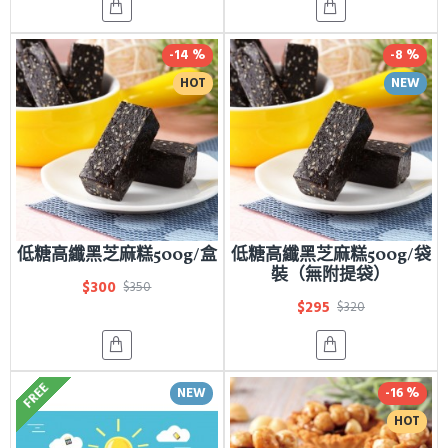
-14 %
-8 %
HOT
NEW
低糖高纖黑芝麻糕500g/盒
低糖高纖黑芝麻糕500g/袋
裝（無附提袋）
$300
$350
$295
$320
FREE
NEW
-16 %
HOT