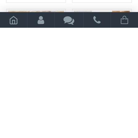
-16 %
-17 %
NEW
NEW
HOT
年節綜合禮盒Y1（夏綜
年節綜合禮盒Y2（夏綜
塔5入+腰果塔5入）
塔5入+腰果塔5入+核桃
塔5入）
$440
$525
$620
$750
-18 %
-6 %
NEW
NEW