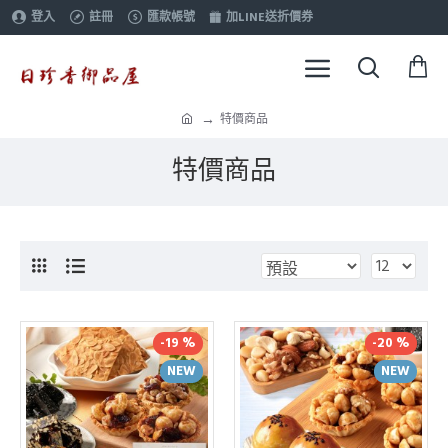
登入
註冊
匯款帳號
加LINE送折價券
特價商品
特價商品
-19 %
-20 %
NEW
NEW